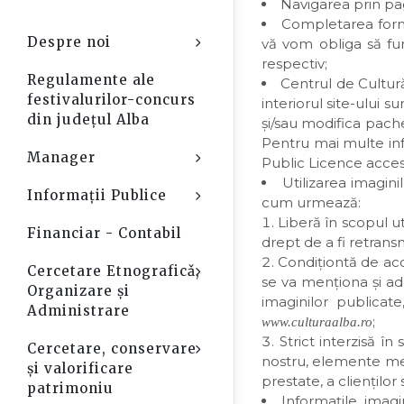
Navigarea prin pagi
Completarea formu
Despre noi
vă vom obliga să fur
Open Sub-Menu
respectiv;
Regulamente ale
Centrul de Cultur
festivalurilor-concurs
interiorul site-ului s
din județul Alba
şi/sau modifica pache
Pentru mai multe in
Manager
Open Sub-Menu
Public Licence acce
Utilizarea imagin
Informații Publice
Open Sub-Menu
cum urmează:
Liberă în scopul uti
Financiar - Contabil
drept de a fi retrans
Condiţiontă de aco
Cercetare Etnograficǎ,
Open Sub-Menu
se va menţiona şi adr
Organizare şi
imaginilor publicat
Administrare
;
www.culturaalba.ro
Strict interzisă în
Cercetare, conservare
Open Sub-Menu
nostru, elemente medi
și valorificare
prestate, a clienţilor
patrimoniu
Informaţile, imagi