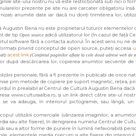
nile site-ului nostru nu vă este restricţionată sub nici o for
larelor prezente pe site nu are carcater obligatoriu însă a
nizaţi anumite date iar dacă nu doriţi trimiterea lor, uti
ă Augustin Bena nu este proprietarul tuturor elementelor 
unt de tip
adică utilizatorul lor (în cazul de faţă 
Open source
tul software fără a contacta autorul. În acest sens nu ne dec
formaţii privind conceptul de open source, puteţi accesa
u
saţi
acest link
(Conţintul paginilor aflate la cele două adrese web de m
ilor după descărcarea lor, copierea anumitor secvenţe de
lizării personale, fără a fi prezente în publicaţii de orice natură
mise prin metode de copiere pe suport magnetic, reţea, prin 
rdul în prealabil al Centrul de Cultură Augustin Bena dacă i
esa www.culturaalba.ro, şi un link direct către site-ul nostru
e, se va adauga, în interiorul pictogramei, sau lângă, 
 scopul utilizării comerciale (vânzarea imaginilor, a anumito
a sau alte fisiere), în denigrarea numelui Centrul de Cultură
 săi sau a altor forme de punere în lumină nefavorabilă persoan
nile, elementele media precum şi alte fisiere din interiorul