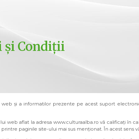
și Condiții
ui web şi a informatilor prezente pe acest suport electroni
ui web aflat la adresa www.culturaalba.ro vă calificaţi în cal
 printre paginile site-ului mai sus menţionat. În acest sens v