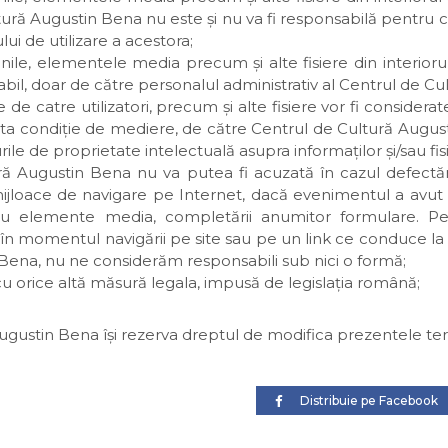
ură Augustin Bena nu este şi nu va fi responsabilă pentru co
i de utilizare a acestora;
inile, elementele media precum şi alte fisiere din interiorul
bil, doar de către personalul administrativ al Centrul de C
se de catre utilizatori, precum şi alte fisiere vor fi consid
lta condiţie de mediere, de către Centrul de Cultură Augusti
le de proprietate intelectuală asupra informaţilor şi/sau fisi
ră Augustin Bena nu va putea fi acuzată în cazul defect
ijloace de navigare pe Internet, dacă evenimentul a avut l
au elemente media, completării anumitor formulare. Pe
 momentul navigării pe site sau pe un link ce conduce la un 
Bena, nu ne considerăm responsabili sub nici o formă;
u orice altă măsură legala, impusă de legislaţia română;
gustin Bena îşi rezerva dreptul de modifica prezentele terme
Distribuie pe Facebook