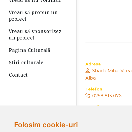
Vreau să fiu voluntar
Vreau să propun un
proiect
Vreau să sponsorizez
un proiect
Pagina Culturală
Știri culturale
Adresa
Strada Mihai Viteaz
Contact
Alba
Telefon
0258 813 076
E-mail
augustinbena@m
Folosim cookie-uri