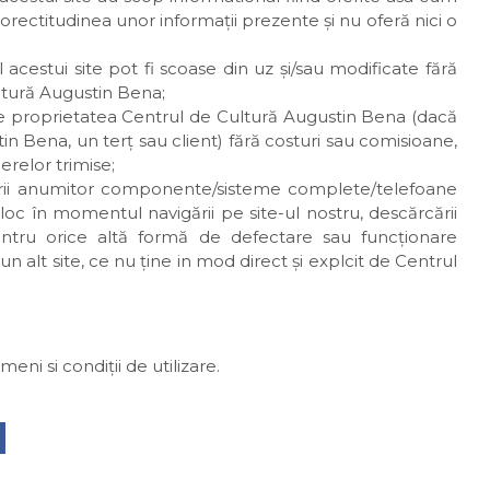
rectitudinea unor informaţii prezente şi nu oferă nici o
 acestui site pot fi scoase din uz şi/sau modificate fără
ultură Augustin Bena;
erate proprietatea Centrul de Cultură Augustin Bena (dacă
n Bena, un terţ sau client) fără costuri sau comisioane,
erelor trimise;
ării anumitor componente/sisteme complete/telefoane
oc în momentul navigării pe site-ul nostru, descărcării
ntru orice altă formă de defectare sau funcţionare
alt site, ce nu ţine in mod direct şi explcit de Centrul
ni si condiţii de utilizare.