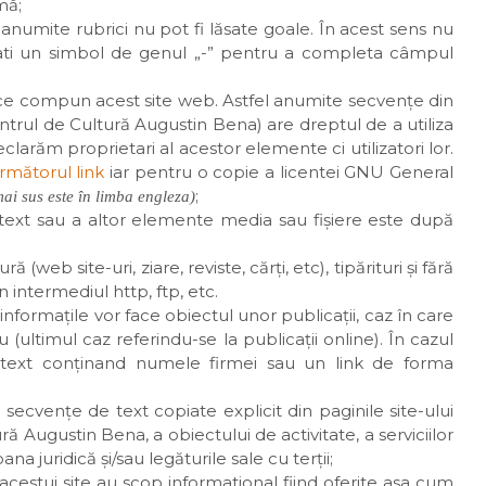
mă;
numite rubrici nu pot fi lăsate goale. În acest sens nu
lizati un simbol de genul „-” pentru a completa câmpul
ce compun acest site web. Astfel anumite secvenţe din
Centrul de Cultură Augustin Bena) are dreptul de a utiliza
larăm proprietari al acestor elemente ci utilizatori lor.
rmătorul link
iar pentru o copie a licentei GNU General
;
ai sus este în limba engleza)
 text sau a altor elemente media sau fişiere este după
 (web site-uri, ziare, reviste, cărţi, etc), tipărituri şi fără
intermediul http, ftp, etc.
nformaţile vor face obiectul unor publicaţii, caz în care
 (ultimul caz referindu-se la publicaţii online). În cazul
un text conţinand numele firmei sau un link de forma
r secvenţe de text copiate explicit din paginile site-ului
 Augustin Bena, a obiectului de activitate, a serviciilor
a juridică şi/sau legăturile sale cu terţii;
 acestui site au scop informational fiind oferite asa cum