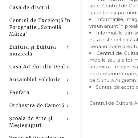
apar. Centrul de Cult
Casa de discuri
garanţie asupa modulu
Informaţiile, imag
Centrul de Excelență în
vreun anunt în preala
Fotografie „Samoilă
Informaţiile trimi
Mârza"
nu a fost speficată a
cedând toate drepturi
Editura și Editura
Open Sub-Menu
Centrul de Cultu
muzicală
mobile sau a altor m
Casa Artelor din Deal
anumitor imagini s
Open Sub-Menu
necorespunzătoare, în
Ansamblul Folcloric
de Cultură Augustin 
Open Sub-Menu
Sunteţi de acord c
Fanfara
Open Sub-Menu
Centrul de Cultură Au
Orchestra de Cameră
Open Sub-Menu
Școala de Arte și
Open Sub-Menu
Meșteșuguri