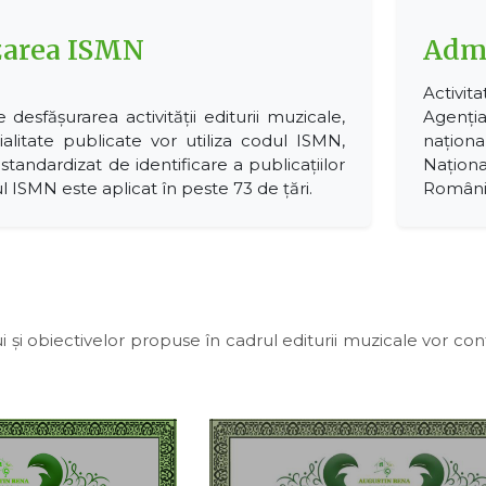
zarea ISMN
Admi
Activit
e desfășurarea activității editurii muzicale,
Agenția
ialitate publicate vor utiliza codul ISMN,
naționa
standardizat de identificare a publicațiilor
Naționa
 ISMN este aplicat în peste 73 de țări.
Români
și obiectivelor propuse în cadrul editurii muzicale vor contri