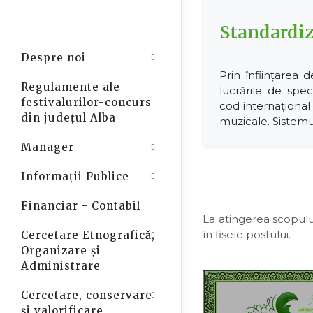
Standardi
Despre noi
Open Sub-Menu
Prin înființarea d
Regulamente ale
lucrările de spec
festivalurilor-concurs
cod internațional 
din județul Alba
muzicale. Sistemul
Manager
Open Sub-Menu
Informații Publice
Open Sub-Menu
Financiar - Contabil
La atingerea scopului 
în fișele postului.
Cercetare Etnograficǎ,
Open Sub-Menu
Organizare şi
Administrare
Cercetare, conservare
Open Sub-Menu
și valorificare