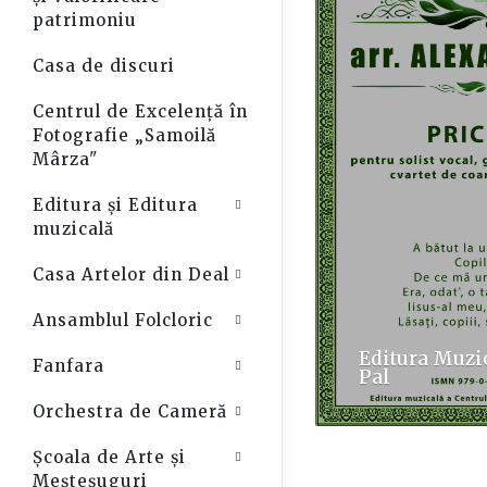
patrimoniu
Casa de discuri
Centrul de Excelență în
Fotografie „Samoilă
Mârza"
Editura și Editura
Open Sub-Menu
muzicală
Casa Artelor din Deal
Open Sub-Menu
Ansamblul Folcloric
Open Sub-Menu
Editura Muzi
Fanfara
Open Sub-Menu
Pal
Orchestra de Cameră
Open Sub-Menu
Școala de Arte și
Open Sub-Menu
Meșteșuguri